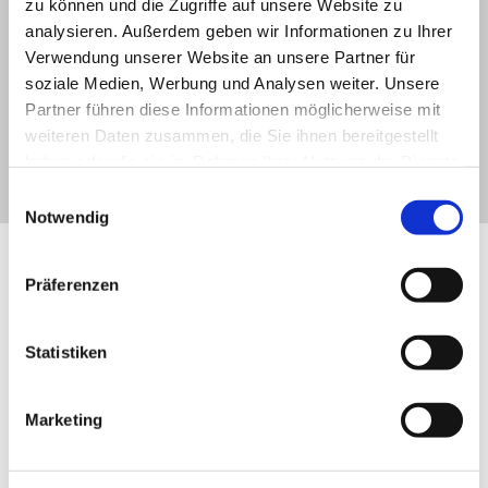
zu können und die Zugriffe auf unsere Website zu
analysieren. Außerdem geben wir Informationen zu Ihrer
Barrierefreie Bäder
Verwendung unserer Website an unsere Partner für
Notdienst für Kunden
soziale Medien, Werbung und Analysen weiter. Unsere
Partner führen diese Informationen möglicherweise mit
Bautrocknung
weiteren Daten zusammen, die Sie ihnen bereitgestellt
Zentralstaubsaugeranlagen
haben oder die sie im Rahmen Ihrer Nutzung der Dienste
Fliesenarbeiten
gesammelt haben.
Einwilligungsauswahl
Notwendig
Referenzen
Präferenzen
Statistiken
Marketing